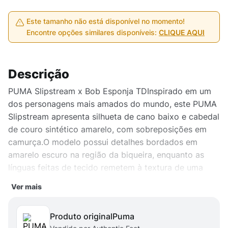
Este tamanho não está disponível no momento!
Encontre opções similares disponíveis:
CLIQUE AQUI
Descrição
PUMA Slipstream x Bob Esponja TDInspirado em um
dos personagens mais amados do mundo, este PUMA
Slipstream apresenta silhueta de cano baixo e cabedal
de couro sintético amarelo, com sobreposições em
camurça.O modelo possui detalhes bordados em
amarelo escuro na região da biqueira, enquanto as
línguas feitas de tecido remetem à textura de uma
esponja e um fecho de velcro acima do cadarço.Na
Ver mais
região dos calcanhares, uma ilustração do Bob
Esponja aparece trazendo um toque diferenciado para
Produto original
puma
o tênis. Sua entressola branca e sola de borracha