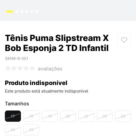
Tênis Puma Slipstream X
Bob Esponja 2 TD Infantil
39164-6-001
avaliações
Produto indisponível
Este produto está atualmente indisponível
Tamanhos
17
18
19
20
21
22
23
24
25