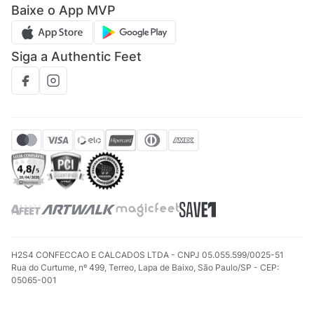
Baixe o App MVP
Regulamento cupom
Siga a Authentic Feet
H2S4 CONFECCAO E CALCADOS LTDA - CNPJ 05.055.599/0025-51
Rua do Curtume, nº 499, Terreo, Lapa de Baixo, São Paulo/SP - CEP:
05065-001