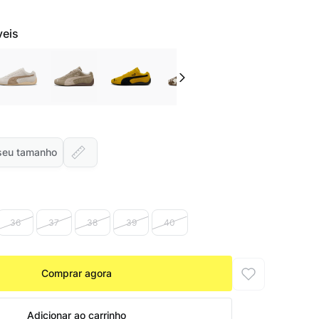
veis
seu tamanho
36
37
38
39
40
Comprar agora
Adicionar ao carrinho