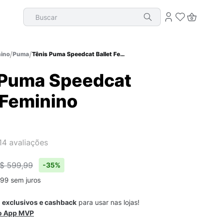
Buscar
ino
Puma
Tênis Puma Speedcat Ballet Feminino
 Puma Speedcat
 Feminino
14
avaliações
$ 599,99
-
35%
99
sem juros
s
exclusivos e cashback
para usar nas lojas!
 o App MVP