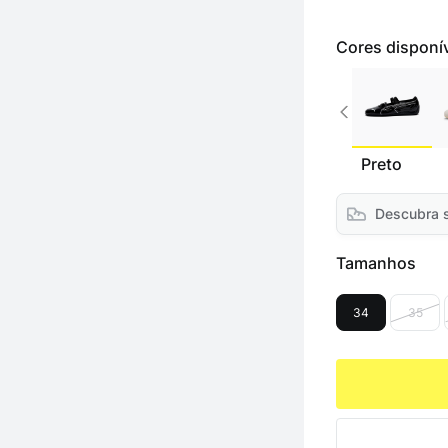
Cores disponí
Preto
Descubra 
Tamanhos
34
35