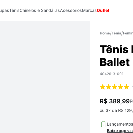
upas
Tênis
Chinelos e Sandálias
Acessórios
Marcas
Outlet
Tênis
Femin
Tênis
Ballet
40426-3-001
R$ 389,99
R
ou
3
x de
R$
129
,
Lançamento
Baixe agora