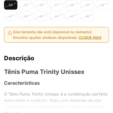
34
35
36
37
38
39
40
41
42
43
44
45
46
Este tamanho não está disponível no momento!
Encontre opções similares disponíveis:
CLIQUE AQUI
Descrição
Tênis Puma Trinity Unissex
Características
O Tênis Puma Trinity Unissex é a combinação perfeita
entre estilo e conforto. Feito com materiais de alta
qualidade, como couro sintético e tecido mesh, este
tênis garante durabilidade e respirabilidade para seus