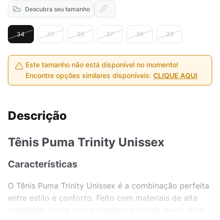
Descubra seu tamanho
34
35
36
37
38
39
Este tamanho não está disponível no momento!
Encontre opções similares disponíveis:
CLIQUE AQUI
Descrição
Tênis Puma Trinity Unissex
Características
O Tênis Puma Trinity Unissex é a combinação perfeita
entre estilo e conforto. Feito com materiais de alta
qualidade, como couro sintético e tecido mesh, este