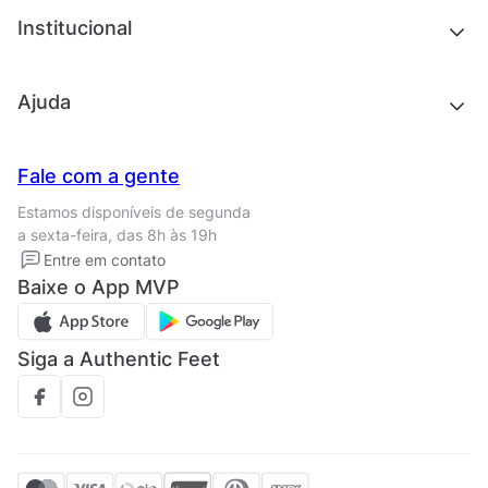
Chinelos e sandálias
Institucional
Acessórios
Outlet
Quem somos
Ajuda
Trabalhe conosco
Seja um franqueado
Nossas lojas
Central de Relacionamento
Fale com a gente
Termos de uso
Tipos de entrega
Estamos disponíveis de segunda
Política de privacidade
Formas de pagamento
a sexta-feira, das 8h às 19h
Solicite seus Dados
Solicite seus dados
Entre em contato
Regulamento CRM/ CASHBACK
Baixe o App MVP
Regulamento cupom
Siga a Authentic Feet