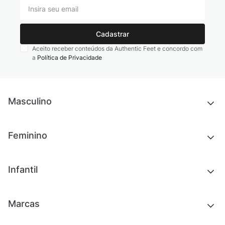
Cadastrar
Aceito receber conteúdos da Authentic Feet e concordo com
a
Política de Privacidade
Masculino
Novidades
Feminino
Chinelos e sandálias
Tênis
Outlet
Novidades
Infantil
Roupas
Chinelos e sandálias
Acessórios
Tênis
Outlet
Novidades
Marcas
Roupas
Roupas
Acessórios
Tênis