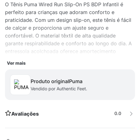
O Tênis Puma Wired Run Slip-On PS BDP Infantil é
perfeito para crianças que adoram conforto e
praticidade. Com um design slip-on, este tênis é fácil
de calçar e proporciona um ajuste seguro e
confortável. O material têxtil de alta qualidade
garante respirabilidade e conforto ao longo do dia. A
entressola acolchoada oferece amortecimento
adicional, enquanto o solado de borracha proporciona
Ver mais
tração e aderência em diferentes superfícies. Versátil
e estiloso, este tênis é adequado para meninos e
Produto original
puma
meninas em suas atividades diárias.
Vendido por Authentic Feet.
Avaliações
0.0