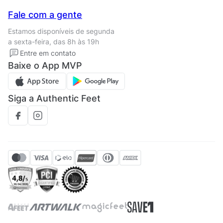
Seja um franqueado
Nossas lojas
Central de Relacionamento
Fale com a gente
Termos de uso
Tipos de entrega
Estamos disponíveis de segunda
Política de privacidade
Formas de pagamento
a sexta-feira, das 8h às 19h
Solicite seus Dados
Solicite seus dados
Entre em contato
Regulamento CRM/ CASHBACK
Baixe o App MVP
Regulamento cupom
Siga a Authentic Feet