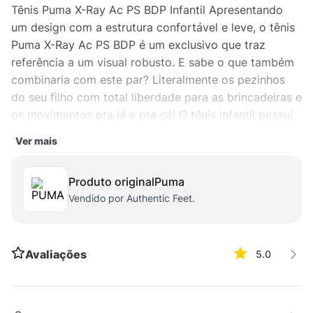
Tênis Puma X-Ray Ac PS BDP Infantil Apresentando
um design com a estrutura confortável e leve, o tênis
Puma X-Ray Ac PS BDP é um exclusivo que traz
referência a um visual robusto. E sabe o que também
combinaria com este par? Literalmente os pezinhos
do seu filho com total liberdade para as brincadeiras e
os movimentos pra lá e pra cá! O tênis infantil possui
um acabamento dinâmico em mesh com
Ver mais
sobreposições em couro sintético, oferecendo um
solado Softfoam volumoso em borracha com
Produto original
puma
excelente tração, contendo o encaixe imediato do pé
Vendido por Authentic Feet.
e conforto de longa duração.
Avaliações
5.0