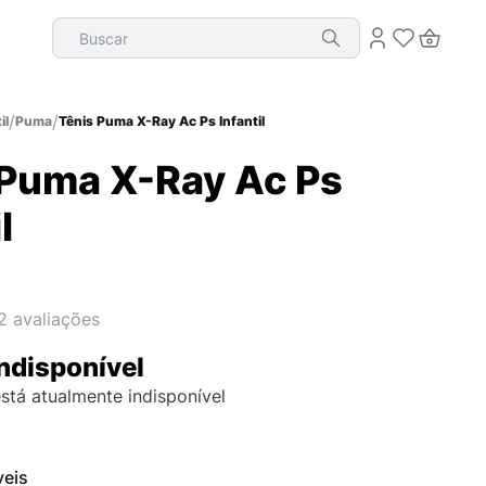
Buscar
il
Puma
Tênis Puma X-Ray Ac Ps Infantil
 Puma X-Ray Ac Ps
l
2
avaliações
ndisponível
stá atualmente indisponível
veis