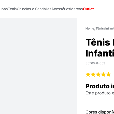
upas
Tênis
Chinelos e Sandálias
Acessórios
Marcas
Outlet
Tênis
Infant
Tênis
Infanti
38766-8-053
Produto i
Este produto e
Cores disponí