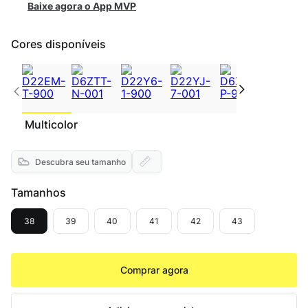
Baixe agora o App MVP
Cores disponíveis
Multicolor
Descubra seu tamanho
Tamanhos
38
39
40
41
42
43
Comprar agora