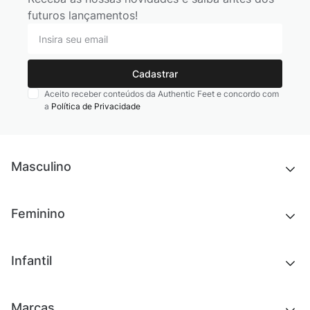
futuros lançamentos!
Cadastrar
Aceito receber conteúdos da Authentic Feet e concordo com
a
Política de Privacidade
Masculino
Novidades
Feminino
Chinelos e sandálias
Tênis
Outlet
Novidades
Infantil
Roupas
Chinelos e sandálias
Acessórios
Tênis
Outlet
Novidades
Marcas