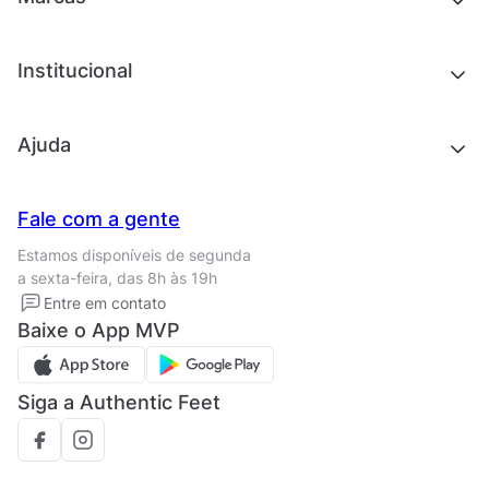
Roupas
Roupas
Acessórios
Tênis
Chinelos e sandálias
Institucional
Acessórios
Outlet
Quem somos
Ajuda
Trabalhe conosco
Seja um franqueado
Nossas lojas
Central de Relacionamento
Fale com a gente
Termos de uso
Tipos de entrega
Estamos disponíveis de segunda
Política de privacidade
Formas de pagamento
a sexta-feira, das 8h às 19h
Solicite seus Dados
Solicite seus dados
Entre em contato
Regulamento CRM/ CASHBACK
Baixe o App MVP
Regulamento cupom
Siga a Authentic Feet