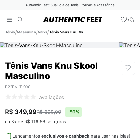
Authentic Feet: Sua Loja de Tênis, Roupas e Acessórios
Tênis
Masculino
Vans
Tênis Vans Knu Skool Masculino
Tênis Vans Knu Skool
Masculino
D22EM-T-900
avaliações
R$ 349,99
R$ 699,99
-
50%
ou
3
x de
R$
116
,
66
sem juros
Lançamentos
exclusivos e cashback
para usar nas lojas!