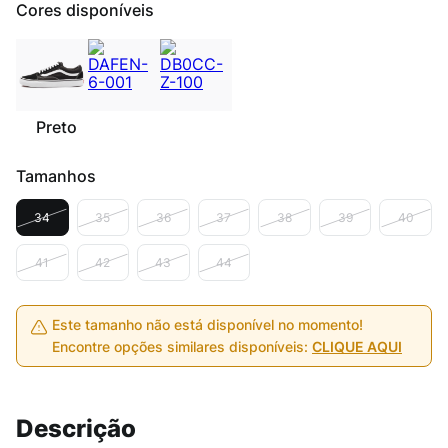
Cores disponíveis
Preto
Tamanhos
34
35
36
37
38
39
40
41
42
43
44
Este tamanho não está disponível no momento!
Encontre opções similares disponíveis:
CLIQUE AQUI
Descrição