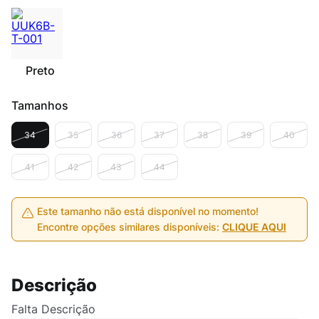
Preto
Tamanhos
34
35
36
37
38
39
40
41
42
43
44
Este tamanho não está disponível no momento!
Encontre opções similares disponíveis:
CLIQUE AQUI
Descrição
Falta Descrição