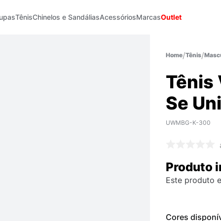
upas
Tênis
Chinelos e Sandálias
Acessórios
Marcas
Outlet
Tênis
Mascu
Tênis 
Se Un
UWMBG-K-300
Produto i
Este produto e
Cores disponí