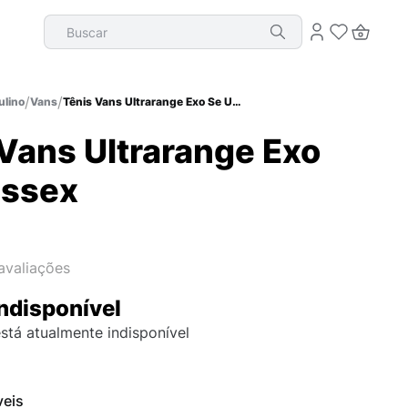
Buscar
lino
Vans
Tênis Vans Ultrarange Exo Se Unissex
Vans Ultrarange Exo
issex
avaliações
ndisponível
stá atualmente indisponível
veis