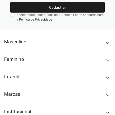
Cadastrar
Aceito receber conteúdos da Authentic Feet e concordo com
a
Política de Privacidade
Masculino
Novidades
Feminino
Chinelos e sandálias
Tênis
Outlet
Novidades
Infantil
Roupas
Chinelos e sandálias
Acessórios
Tênis
Outlet
Novidades
Marcas
Roupas
Roupas
Acessórios
Tênis
Chinelos e sandálias
Institucional