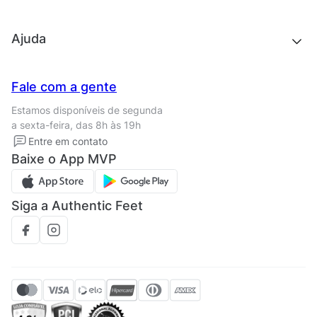
Acessórios
Outlet
Quem somos
Ajuda
Trabalhe conosco
Seja um franqueado
Nossas lojas
Central de Relacionamento
Fale com a gente
Termos de uso
Tipos de entrega
Estamos disponíveis de segunda
Política de privacidade
Formas de pagamento
a sexta-feira, das 8h às 19h
Solicite seus Dados
Solicite seus dados
Entre em contato
Regulamento CRM/ CASHBACK
Baixe o App MVP
Regulamento cupom
Siga a Authentic Feet