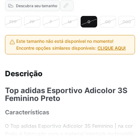
Descubra seu tamanho
PPP
PP
P
M
G
GG
GGG
Este tamanho não está disponível no momento!
Encontre opções similares disponíveis:
CLIQUE AQUI
Descrição
Top adidas Esportivo Adicolor 3S
Feminino Preto
Características
O Top adidas Esportivo Adicolor 3S Feminino | na cor
Preto é fabricado com o material Interlock-hydrophilic