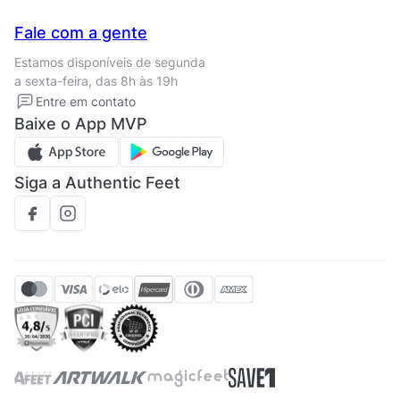
Seja um franqueado
Nossas lojas
Central de Relacionamento
Fale com a gente
Termos de uso
Tipos de entrega
Estamos disponíveis de segunda
Política de privacidade
Formas de pagamento
a sexta-feira, das 8h às 19h
Solicite seus Dados
Solicite seus dados
Entre em contato
Regulamento CRM/ CASHBACK
Baixe o App MVP
Regulamento cupom
Siga a Authentic Feet