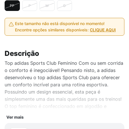
PP
P
M
G
Este tamanho não está disponível no momento!
Encontre opções similares disponíveis:
CLIQUE AQUI
Descrição
Top adidas Sports Club Feminino Com ou sem corrida
o conforto é inegociável! Pensando nisto, a adidas
desenvolveu o top adidas Sports Club para oferecer
um conforto incrível para uma rotina esportiva.
Possuindo um design essencial, esta peça é
simplesmente uma das mais queridas para os treinos!
O top feminino é confeccionado em algodão e
poliéster, que proporciona uma sensação de maciez
Ver mais
na pele, combinado com decote arredondado e
modelagem. Produto original adidas vendido por