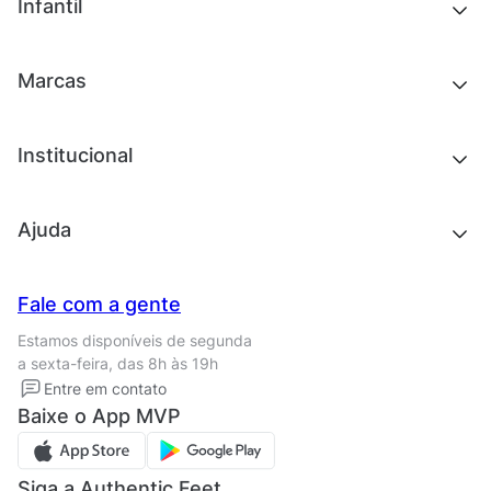
Outlet
Novidades
Infantil
Roupas
Chinelos e sandálias
Acessórios
Tênis
Outlet
Novidades
Marcas
Roupas
Roupas
Acessórios
Tênis
Chinelos e sandálias
Institucional
Acessórios
Outlet
Quem somos
Ajuda
Trabalhe conosco
Seja um franqueado
Nossas lojas
Central de Relacionamento
Fale com a gente
Termos de uso
Tipos de entrega
Estamos disponíveis de segunda
Política de privacidade
Formas de pagamento
a sexta-feira, das 8h às 19h
Solicite seus Dados
Solicite seus dados
Entre em contato
Regulamento CRM/ CASHBACK
Baixe o App MVP
Regulamento cupom
Siga a Authentic Feet