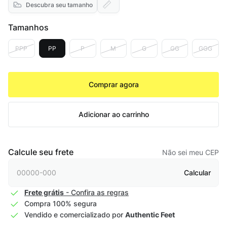
Descubra seu tamanho
Tamanhos
PPP
PP
P
M
G
GG
GGG
Comprar agora
Adicionar ao carrinho
Calcule seu frete
Não sei meu CEP
Calcular
Frete grátis
- Confira as regras
Compra 100% segura
Vendido e comercializado por
Authentic Feet