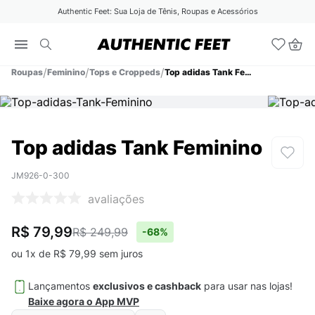
Authentic Feet: Sua Loja de Tênis, Roupas e Acessórios
Roupas
Feminino
Tops e Croppeds
Top adidas Tank Feminino
Top adidas Tank Feminino
JM926-0-300
avaliações
R$ 79,99
R$ 249,99
-
68%
ou
1
x de
R$
79
,
99
sem juros
Lançamentos
exclusivos e cashback
para usar nas lojas!
Baixe agora o App MVP