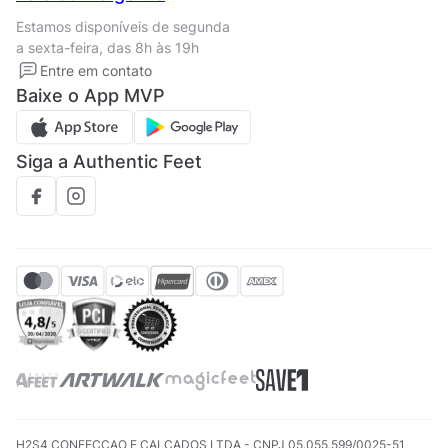
Termos de uso
Tipos de entrega
Estamos disponíveis de segunda
Política de privacidade
Formas de pagamento
a sexta-feira, das 8h às 19h
Solicite seus Dados
Solicite seus dados
Entre em contato
Regulamento CRM/ CASHBACK
Baixe o App MVP
Regulamento cupom
Siga a Authentic Feet
H2S4 CONFECCAO E CALCADOS LTDA - CNPJ 05.055.599/0025-51