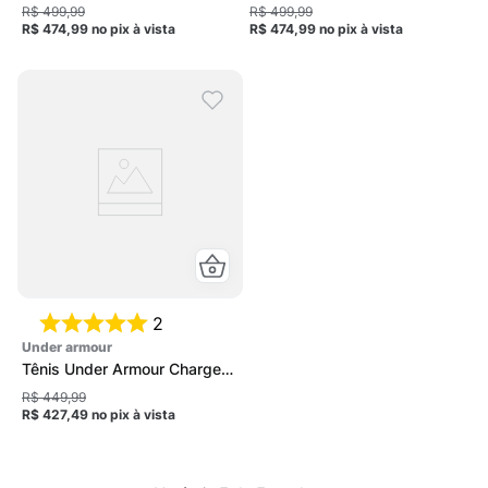
Quicker 2 Unissex
Quicker 2 Unissex
R$ 499,99
R$ 499,99
R$ 474,99
no pix
à vista
R$ 474,99
no pix
à vista
2
under armour
Tênis Under Armour Charged
Quicker 2 Unissex
R$ 449,99
R$ 427,49
no pix
à vista