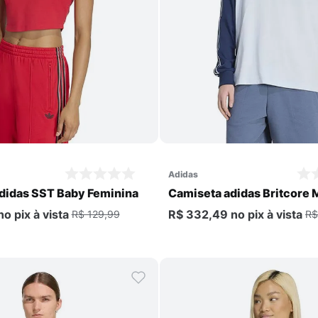
Comprar
Comprar
adidas
didas SST Baby Feminina
Camiseta adidas Britcore
Longa Masculina
no pix
à vista
R$ 332,49
no pix
à vista
R$ 129,99
R$