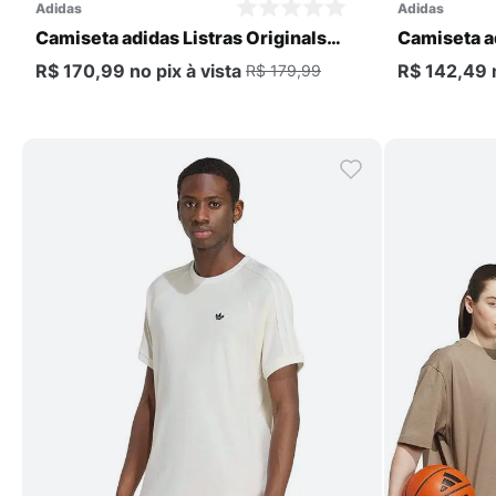
adidas
adidas
Camiseta adidas Listras Originals
Camiseta ad
Masculina
Masculina
R$ 170,99
no pix
à vista
R$ 142,49
R$ 179,99