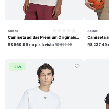
Comprar
adidas
adidas
Camiseta adidas Premium Originals
Camiseta a
Masculina
R$ 569,99
no pix
à vista
R$ 237,49
R$ 599,99
-
26%