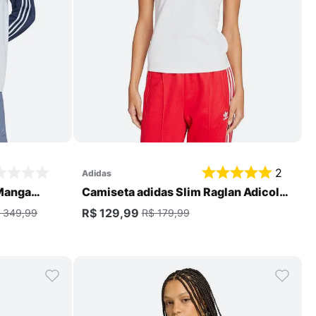
Comprar
2
adidas
 Manga
Camiseta adidas Slim Raglan Adicolor
Três Listras Feminina
R$ 129,99
 349,99
R$ 179,99