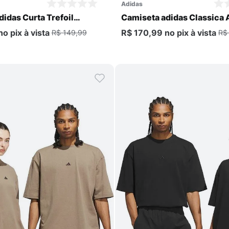
adidas
idas Curta Trefoil
Camiseta adidas Classica 
Masculina
no pix
à vista
R$ 170,99
no pix
à vista
R$ 149,99
R$