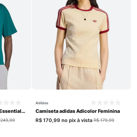
Comprar
adidas
Essentials
Camiseta adidas Adicolor Feminina
R$ 170,99
no pix
à vista
 249,99
R$ 179,99