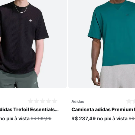
Comprar
Comprar
adidas
idas Trefoil Essentials
Camiseta adidas Premium 
culina
Masculina
no pix
à vista
R$ 237,49
no pix
à vista
R$ 199,99
R$