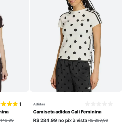
Comprar
1
adidas
nina
Camiseta adidas Cali Feminina
R$ 284,99
no pix
à vista
 149,99
R$ 299,99