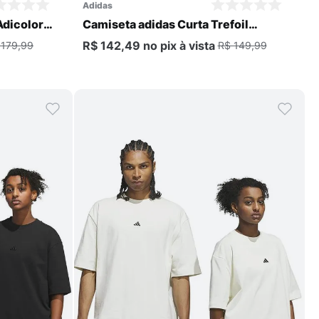
adidas
Adicolor
Camiseta adidas Curta Trefoil
Masculina
R$ 142,49
no pix
à vista
 179,99
R$ 149,99