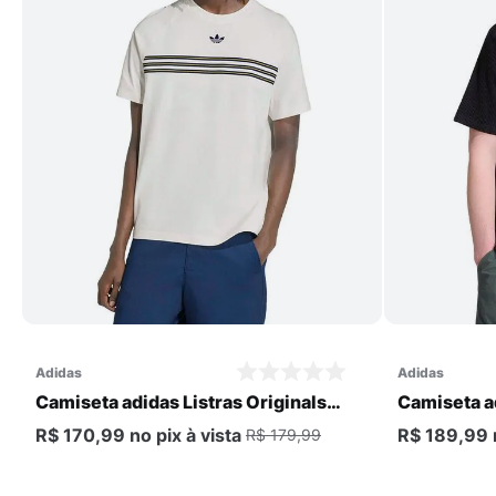
Comprar
adidas
adidas
Camiseta adidas Listras Originals
Camiseta ad
Masculina
Basica Mas
R$ 170,99
no pix
à vista
R$ 189,99
R$ 179,99