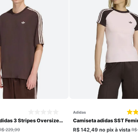
Comprar
Comprar
adidas
didas 3 Stripes Oversized
Camiseta adidas SST Femi
R$ 142,49
no pix
à vista
R$ 229,99
R$