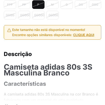
PPP
PP
P
M
G
GG
GGG
GGGG
GGGGG
GGGGGG
GGGGGG
Este tamanho não está disponível no momento!
Encontre opções similares disponíveis:
CLIQUE AQUI
Descrição
Camiseta adidas 80s 3S
Masculina Branco
Características
A camiseta adidas 80s 3S Masculina na cor Branco é
fabricada com um material de alta qualidade,