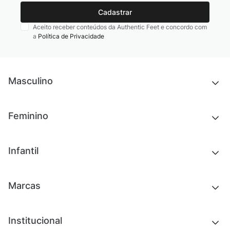
Cadastrar
Aceito receber conteúdos da Authentic Feet e concordo com
a
Política de Privacidade
Masculino
Novidades
Feminino
Chinelos e sandálias
Tênis
Outlet
Novidades
Infantil
Roupas
Chinelos e sandálias
Acessórios
Tênis
Outlet
Novidades
Marcas
Roupas
Roupas
Acessórios
Tênis
Chinelos e sandálias
Institucional
Acessórios