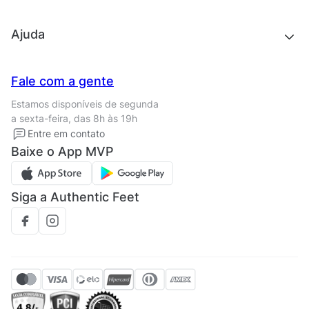
Outlet
Quem somos
Ajuda
Trabalhe conosco
Seja um franqueado
Nossas lojas
Central de Relacionamento
Fale com a gente
Termos de uso
Tipos de entrega
Estamos disponíveis de segunda
Política de privacidade
Formas de pagamento
a sexta-feira, das 8h às 19h
Solicite seus Dados
Solicite seus dados
Entre em contato
Regulamento CRM/ CASHBACK
Baixe o App MVP
Regulamento cupom
Siga a Authentic Feet