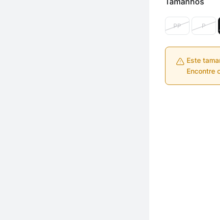
Tamanhos
PP
P
Este tama
Encontre o