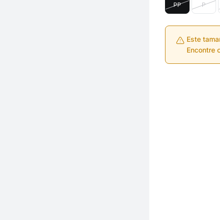
PP
P
Este tama
Encontre o