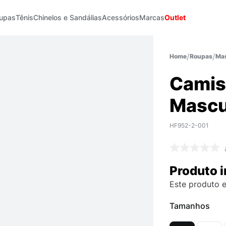
upas
Tênis
Chinelos e Sandálias
Acessórios
Marcas
Outlet
Roupas
Mas
Camis
Mascu
HF952-2-001
Produto i
Este produto e
Tamanhos