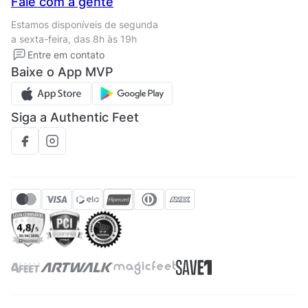
Fale com a gente
Termos de uso
Tipos de entrega
Estamos disponíveis de segunda
Política de privacidade
Formas de pagamento
a sexta-feira, das 8h às 19h
Solicite seus Dados
Solicite seus dados
Entre em contato
Regulamento CRM/ CASHBACK
Baixe o App MVP
Regulamento cupom
Siga a Authentic Feet