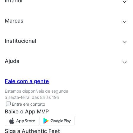
Infantil
Roupas
Chinelos e sandálias
Acessórios
Tênis
Outlet
Novidades
Marcas
Roupas
Roupas
Acessórios
Tênis
Chinelos e sandálias
Institucional
Acessórios
Outlet
Quem somos
Ajuda
Trabalhe conosco
Seja um franqueado
Nossas lojas
Central de Relacionamento
Fale com a gente
Termos de uso
Tipos de entrega
Estamos disponíveis de segunda
Política de privacidade
Formas de pagamento
a sexta-feira, das 8h às 19h
Solicite seus Dados
Solicite seus dados
Entre em contato
Regulamento CRM/ CASHBACK
Baixe o App MVP
Regulamento cupom
Siga a Authentic Feet