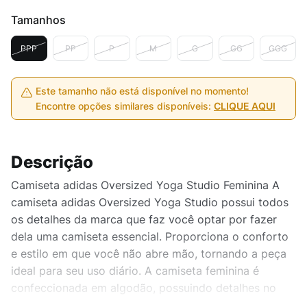
Tamanhos
PPP
PP
P
M
G
GG
GGG
Este tamanho não está disponível no momento!
Encontre opções similares disponíveis:
CLIQUE AQUI
Descrição
Camiseta adidas Oversized Yoga Studio Feminina A
camiseta adidas Oversized Yoga Studio possui todos
os detalhes da marca que faz você optar por fazer
dela uma camiseta essencial. Proporciona o conforto
e estilo em que você não abre mão, tornando a peça
ideal para seu uso diário. A camiseta feminina é
confeccionada em algodão, possuindo detalhes no
visual que remete ao logo adidas, tecido leve e macio,