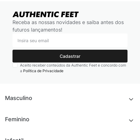
Receba as nossas novidades e saiba antes dos
futuros lançamentos!
Cadastrar
Aceito receber conteúdos da Authentic Feet e concordo com
a
Política de Privacidade
Masculino
Novidades
Feminino
Chinelos e sandálias
Tênis
Outlet
Novidades