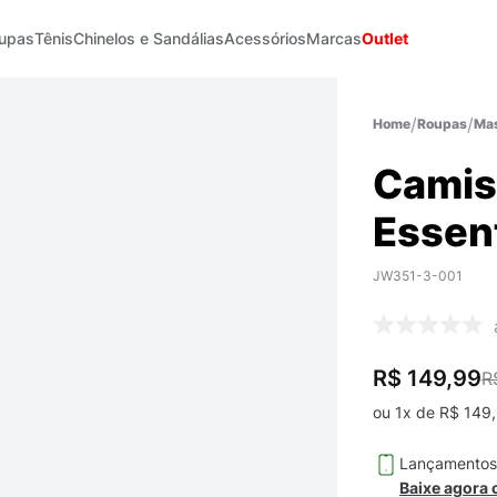
upas
Tênis
Chinelos e Sandálias
Acessórios
Marcas
Outlet
Roupas
Mas
Camise
Essen
JW351-3-001
R$ 149,99
R
ou
1
x de
R$
149
,
Lançamento
Baixe agora