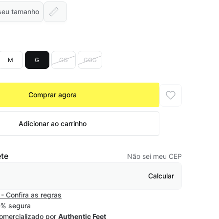
seu tamanho
M
G
GG
GGG
Comprar agora
Adicionar ao carrinho
ete
Não sei meu CEP
Calcular
- Confira as regras
% segura
omercializado por
Authentic Feet