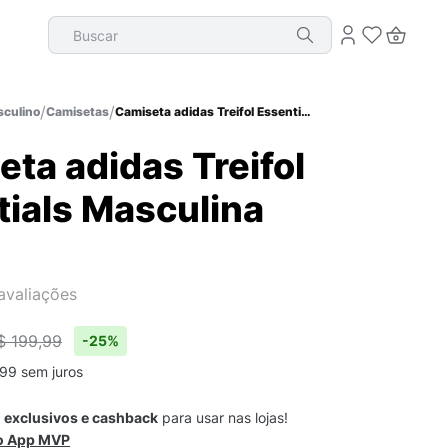
Buscar
culino
Camisetas
Camiseta adidas Treifol Essentials Masculina
ta adidas Treifol
tials Masculina
avaliações
$ 199,99
-
25%
99
sem juros
s
exclusivos e cashback
para usar nas lojas!
 o App MVP