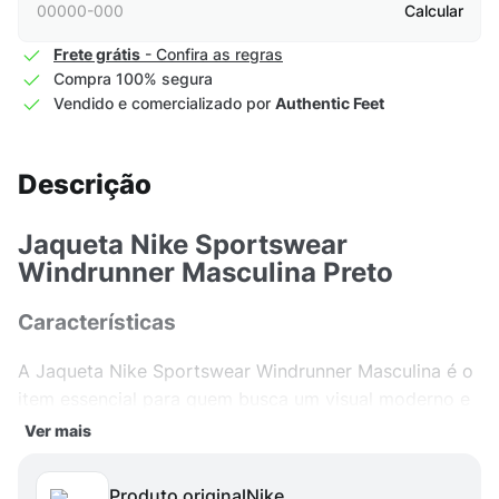
Calcular
Frete grátis
- Confira as regras
Compra 100% segura
Vendido e comercializado por
Authentic Feet
Descrição
Jaqueta Nike Sportswear
Windrunner Masculina Preto
Características
A Jaqueta Nike Sportswear Windrunner Masculina é o
item essencial para quem busca um visual moderno e
despojado. Confeccionada em fibras sintéticas ou
Ver mais
artificiais de alta qualidade, ela proporciona
durabilidade e conforto para o dia a dia, seja para
Produto original
nike