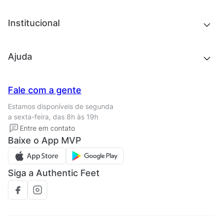
Acessórios
Tênis
Chinelos e sandálias
Institucional
Acessórios
Outlet
Quem somos
Ajuda
Trabalhe conosco
Seja um franqueado
Nossas lojas
Central de Relacionamento
Fale com a gente
Termos de uso
Tipos de entrega
Estamos disponíveis de segunda
Política de privacidade
Formas de pagamento
a sexta-feira, das 8h às 19h
Solicite seus Dados
Solicite seus dados
Entre em contato
Regulamento CRM/ CASHBACK
Baixe o App MVP
Regulamento cupom
Siga a Authentic Feet