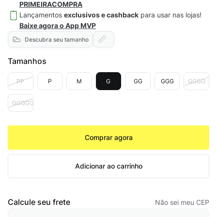
PRIMEIRACOMPRA
Lançamentos
exclusivos e cashback
para usar nas lojas!
Baixe agora o App MVP
Descubra seu tamanho
Tamanhos
PP
P
M
G
GG
GGG
GGGG
GGGGG
Comprar agora
Adicionar ao carrinho
Calcule seu frete
Não sei meu CEP