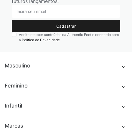
futuros lançamentos!
Cadastrar
Aceito receber conteúdos da Authentic Feet e concordo com
a
Política de Privacidade
Masculino
Novidades
Feminino
Chinelos e sandálias
Tênis
Outlet
Novidades
Infantil
Roupas
Chinelos e sandálias
Acessórios
Tênis
Outlet
Novidades
Marcas
Roupas
Roupas