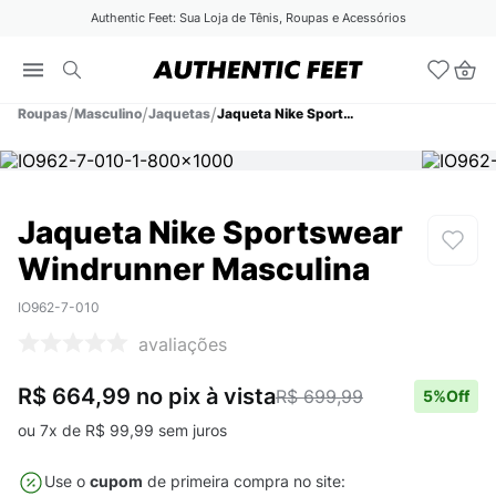
Authentic Feet: Sua Loja de Tênis, Roupas e Acessórios
Roupas
Masculino
Jaquetas
Jaqueta Nike Sportswear Windrunner Masculina
Jaqueta Nike Sportswear
Windrunner Masculina
IO962-7-010
avaliações
R$ 664,99
no pix
à vista
R$ 699,99
5
%Off
ou
7
x de
R$
99
,
99
sem juros
Use o
cupom
de primeira compra no site: