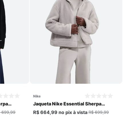
Comprar
nike
erpa
Jaqueta Nike Essential Sherpa
Feminina
R$ 664,99
no pix
à vista
 699,99
R$ 699,99