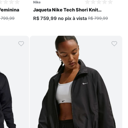
nike
Feminina
Jaqueta Nike Tech Shori Knit
Masculina
R$ 759,99
no pix
à vista
 799,99
R$ 799,99