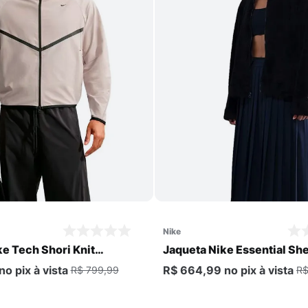
Comprar
Comprar
nike
e Tech Shori Knit
Jaqueta Nike Essential Sh
Feminina
no pix
à vista
R$ 664,99
no pix
à vista
R$ 799,99
R$