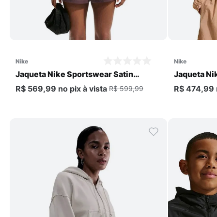
Comprar
nike
nike
Jaqueta Nike Sportswear Satin
Jaqueta Ni
Oversized Feminina
Feminina
R$ 569,99
no pix
à vista
R$ 474,99
R$ 599,99