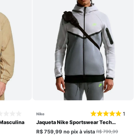
Comprar
1
nike
 Masculina
Jaqueta Nike Sportswear Tech
Windrunner Masculina
R$ 759,99
no pix
à vista
R$ 799,99