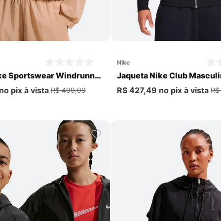
Comprar
Comprar
nike
ke Sportswear Windrunner
Jaqueta Nike Club Mascul
no pix
à vista
R$ 427,49
no pix
à vista
R$ 499,99
R$