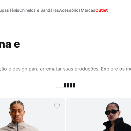
upas
Tênis
Chinelos e Sandálias
Acessórios
Marcas
Outlet
na e
teção e design para arrematar suas produções. Explore os m