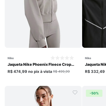
Comprar
nike
nike
Jaqueta Nike Phoenix Fleece Crop
Jaqueta Nik
Feminina
R$ 474,99
no pix
à vista
R$ 332,49
R$ 499,99
-
50%