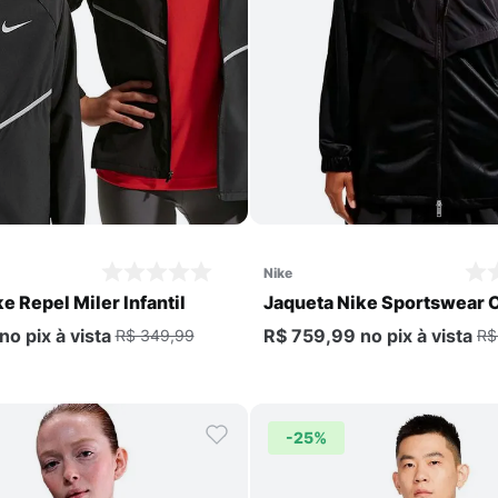
Comprar
Comprar
nike
e Repel Miler Infantil
Jaqueta Nike Sportswear 
Windrunner Feminina
no pix
à vista
R$ 759,99
no pix
à vista
R$ 349,99
R$
-
25%