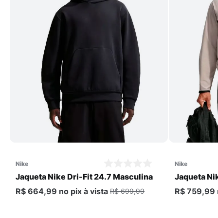
Comprar
nike
nike
Jaqueta Nike Dri-Fit 24.7 Masculina
Jaqueta Nik
Masculina
R$ 664,99
no pix
à vista
R$ 759,99
R$ 699,99