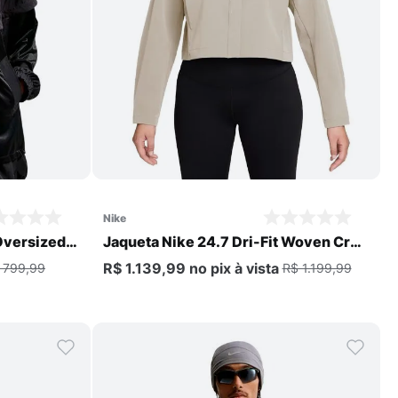
Comprar
nike
Oversized
Jaqueta Nike 24.7 Dri-Fit Woven Crop
Feminina
R$ 1.139,99
no pix
à vista
 799,99
R$ 1.199,99