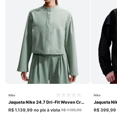
Comprar
nike
nike
Jaqueta Nike 24.7 Dri-Fit Woven Crop
Jaqueta Ni
Feminina
R$ 1.139,99
no pix
à vista
R$ 399,99
R$ 1.199,99