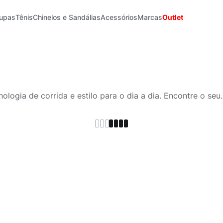
upas
Tênis
Chinelos e Sandálias
Acessórios
Marcas
Outlet
logia de corrida e estilo para o dia a dia. Encontre o seu.