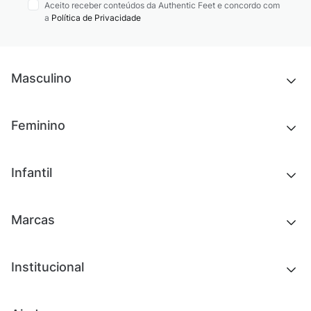
Aceito receber conteúdos da Authentic Feet e concordo com
a
Política de Privacidade
Masculino
Novidades
Feminino
Chinelos e sandálias
Tênis
Outlet
Novidades
Infantil
Roupas
Chinelos e sandálias
Acessórios
Tênis
Outlet
Novidades
Marcas
Roupas
Roupas
Acessórios
Tênis
Chinelos e sandálias
Institucional
Acessórios
Outlet