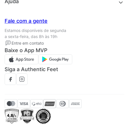
Quem somos
Ajuda
Trabalhe conosco
Seja um franqueado
Nossas lojas
Central de Relacionamento
Fale com a gente
Termos de uso
Tipos de entrega
Estamos disponíveis de segunda
Política de privacidade
Formas de pagamento
a sexta-feira, das 8h às 19h
Solicite seus Dados
Solicite seus dados
Entre em contato
Regulamento CRM/ CASHBACK
Baixe o App MVP
Regulamento cupom
Siga a Authentic Feet