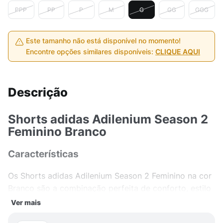
PPP
PP
P
M
G
GG
GGG
Este tamanho não está disponível no momento!
Encontre opções similares disponíveis:
CLIQUE AQUI
Descrição
Shorts adidas Adilenium Season 2
Feminino Branco
Características
Os Shorts adidas Adilenium Season 2 Feminino na cor
Branco são a combinação perfeita de conforto, estilo
e desempenho. Com um design moderno e detalhes
Ver mais
em destaque, esses shorts são ideais para mulheres