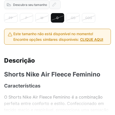
Descubra seu tamanho
PP
P
M
G
GG
GGG
Este tamanho não está disponível no momento!
Encontre opções similares disponíveis:
CLIQUE AQUI
Descrição
Shorts Nike Air Fleece Feminino
Características
O Shorts Nike Air Fleece Feminino é a combinação
perfeita entre conforto e estilo. Confeccionado em
tecido macio e respirável, proporciona uma sensação