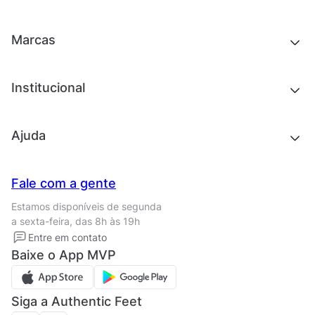
Roupas
Chinelos e sandálias
Acessórios
Tênis
Outlet
Novidades
Marcas
Roupas
Roupas
Acessórios
Tênis
Chinelos e sandálias
Institucional
Acessórios
Outlet
Quem somos
Ajuda
Trabalhe conosco
Seja um franqueado
Nossas lojas
Central de Relacionamento
Fale com a gente
Termos de uso
Tipos de entrega
Estamos disponíveis de segunda
Política de privacidade
Formas de pagamento
a sexta-feira, das 8h às 19h
Solicite seus Dados
Solicite seus dados
Entre em contato
Regulamento CRM/ CASHBACK
Baixe o App MVP
Regulamento cupom
Siga a Authentic Feet