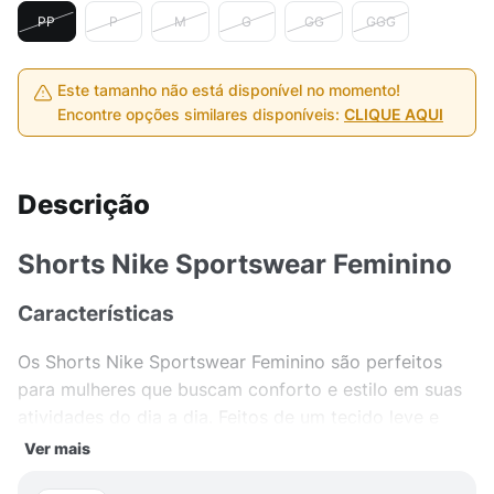
PP
P
M
G
GG
GGG
Este tamanho não está disponível no momento!
Encontre opções similares disponíveis:
CLIQUE AQUI
Descrição
Shorts Nike Sportswear Feminino
Características
Os Shorts Nike Sportswear Feminino são perfeitos
para mulheres que buscam conforto e estilo em suas
atividades do dia a dia. Feitos de um tecido leve e
respirável, esses shorts são ideais para os momentos
Ver mais
de lazer, prática esportiva ou até mesmo para um