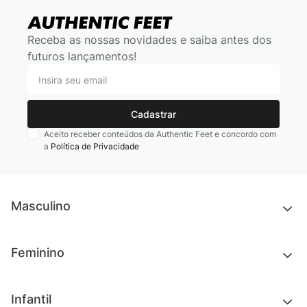
Receba as nossas novidades e saiba antes dos
futuros lançamentos!
Cadastrar
Aceito receber conteúdos da Authentic Feet e concordo com
a
Política de Privacidade
Masculino
Novidades
Feminino
Chinelos e sandálias
Tênis
Outlet
Novidades
Infantil