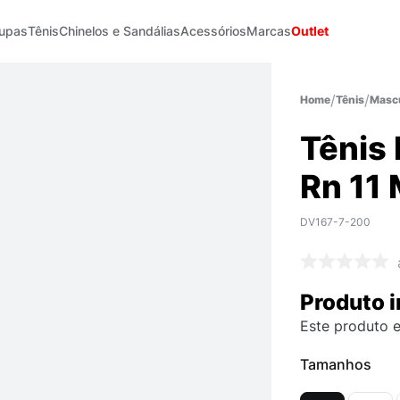
upas
Tênis
Chinelos e Sandálias
Acessórios
Marcas
Outlet
Tênis
Mascu
Tênis 
Rn 11
DV167-7-200
Produto i
Este produto e
Tamanhos