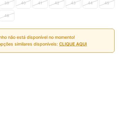
39
40
41
42
43
44
45
48
nho não está disponível no momento!
pções similares disponíveis:
CLIQUE AQUI