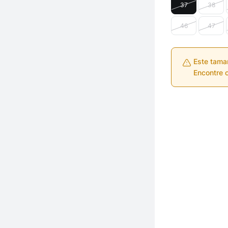
37
38
46
47
Este tama
Encontre o