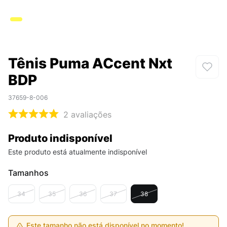
Tênis Puma ACcent Nxt
BDP
37659-8-006
2
avaliações
Produto indisponível
Este produto está atualmente indisponível
Tamanhos
34
35
36
37
38
Este tamanho não está disponível no momento!