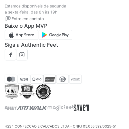
Termos de uso
Tipos de entrega
Estamos disponíveis de segunda
Política de privacidade
Formas de pagamento
a sexta-feira, das 8h às 19h
Solicite seus Dados
Solicite seus dados
Entre em contato
Regulamento CRM/ CASHBACK
Baixe o App MVP
Regulamento cupom
Siga a Authentic Feet
H2S4 CONFECCAO E CALCADOS LTDA - CNPJ 05.055.599/0025-51