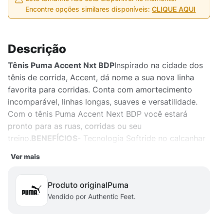
Encontre opções similares disponíveis:
CLIQUE AQUI
Descrição
Tênis Puma Accent Nxt BDP
Inspirado na cidade dos
tênis de corrida, Accent, dá nome a sua nova linha
favorita para corridas. Conta com amortecimento
incomparável, linhas longas, suaves e versatilidade.
Com o tênis Puma Accent Next BDP você estará
pronto para as ruas, corridas ou seu
treino.
BENEFÍCIOS
- Tecnologia Softride no calcanhar
para amortecimento inigualável- Puma Formstripe nas
Ver mais
laterais
DETALHES DO PRODUTO
- Design de cadarço
que garantem estabilidade aos pés- Cabedal em
Produto original
puma
material têxtil respirável
DADOS TÉCNICOS
- Garantia
Vendido por Authentic Feet.
do fabricante: contra defeito de fabricação.- Origem:
importado.