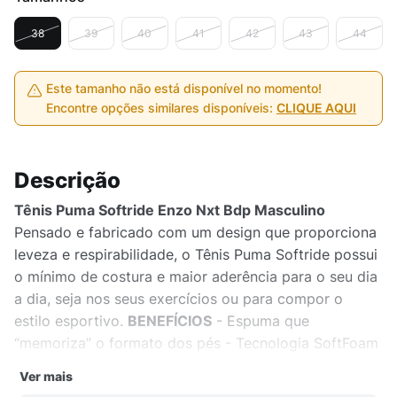
38
39
40
41
42
43
44
Este tamanho não está disponível no momento!
Encontre opções similares disponíveis:
CLIQUE AQUI
Descrição
Tênis Puma Softride Enzo Nxt Bdp Masculino
Pensado e fabricado com um design que proporciona
leveza e respirabilidade, o Tênis Puma Softride possui
o mínimo de costura e maior aderência para o seu dia
a dia, seja nos seus exercícios ou para compor o
estilo esportivo.
BENEFÍCIOS
- Espuma que
“memoriza” o formato dos pés - Tecnologia SoftFoam
DETALHES DO PRODUTO
- Cabedal em mesh -
Ver mais
Entressola : EVA, recortes em locais estratégicos que