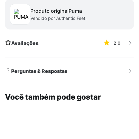
garantem durabilidade e aderência
DADOS TÉCNICOS
Produto original
puma
- Garantia do fabricante: contra defeito de fabricação.
Vendido por Authentic Feet.
- Origem: importado.
Avaliações
2.0
Perguntas & Respostas
Você também pode gostar