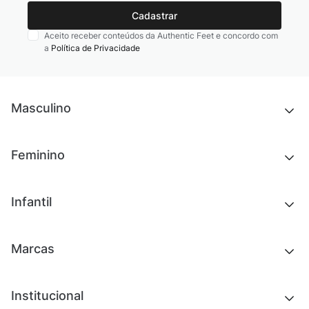
Cadastrar
Aceito receber conteúdos da Authentic Feet e concordo com
a
Política de Privacidade
Masculino
Novidades
Feminino
Chinelos e sandálias
Tênis
Outlet
Novidades
Infantil
Roupas
Chinelos e sandálias
Acessórios
Tênis
Outlet
Novidades
Marcas
Roupas
Roupas
Acessórios
Tênis
Chinelos e sandálias
Institucional
Acessórios