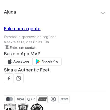
Outlet
Quem somos
Ajuda
Trabalhe conosco
Seja um franqueado
Nossas lojas
Central de Relacionamento
Fale com a gente
Termos de uso
Tipos de entrega
Estamos disponíveis de segunda
Política de privacidade
Formas de pagamento
a sexta-feira, das 8h às 19h
Solicite seus Dados
Solicite seus dados
Entre em contato
Regulamento CRM/ CASHBACK
Baixe o App MVP
Regulamento cupom
Siga a Authentic Feet