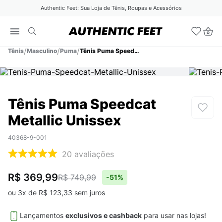
Authentic Feet: Sua Loja de Tênis, Roupas e Acessórios
Tênis
Masculino
Puma
Tênis Puma Speedcat Metallic Unissex
Tênis Puma Speedcat
Metallic Unissex
40368-9-001
20
avaliações
R$ 369,99
R$ 749,99
-
51%
ou
3
x de
R$
123
,
33
sem juros
Lançamentos
exclusivos e cashback
para usar nas lojas!