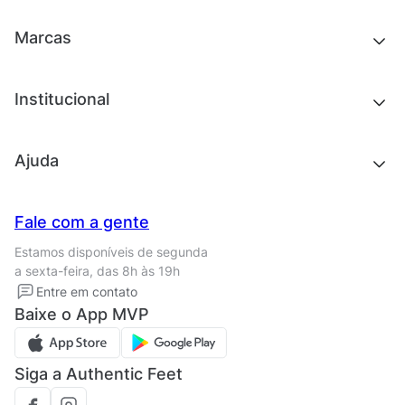
Acessórios
Tênis
Outlet
Novidades
Marcas
Roupas
Roupas
Acessórios
Tênis
Chinelos e sandálias
Institucional
Acessórios
Outlet
Quem somos
Ajuda
Trabalhe conosco
Seja um franqueado
Nossas lojas
Central de Relacionamento
Fale com a gente
Termos de uso
Tipos de entrega
Estamos disponíveis de segunda
Política de privacidade
Formas de pagamento
a sexta-feira, das 8h às 19h
Solicite seus Dados
Solicite seus dados
Entre em contato
Regulamento CRM/ CASHBACK
Baixe o App MVP
Regulamento cupom
Siga a Authentic Feet