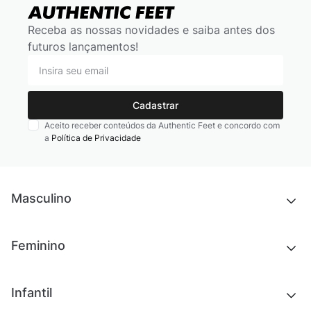
Receba as nossas novidades e saiba antes dos
futuros lançamentos!
Cadastrar
Aceito receber conteúdos da Authentic Feet e concordo com
a
Política de Privacidade
Masculino
Novidades
Feminino
Chinelos e sandálias
Tênis
Outlet
Novidades
Infantil
Roupas
Chinelos e sandálias