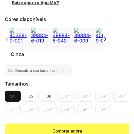
Baixe agora o App MVP
Cores disponíveis
Cinza
Descubra seu tamanho
Tamanhos
34
35
36
37
38
39
40
41
42
43
44
45
46
Comprar agora