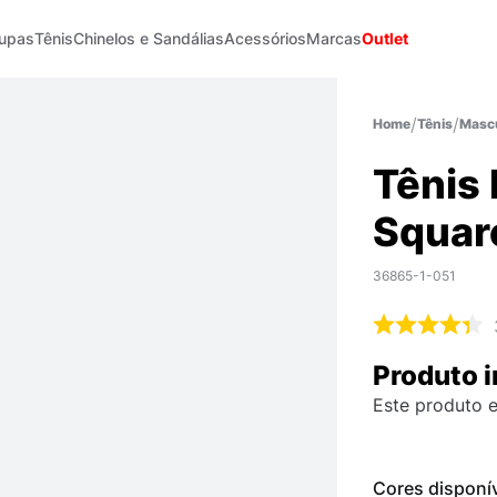
upas
Tênis
Chinelos e Sandálias
Acessórios
Marcas
Outlet
Tênis
Mascu
Tênis
Squar
36865-1-051
Produto i
Este produto e
Cores disponí