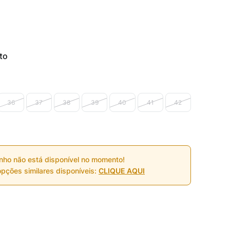
to
36
37
38
39
40
41
42
nho não está disponível no momento!
pções similares disponíveis:
CLIQUE AQUI