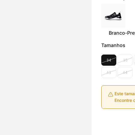
Branco-Pre
Tamanhos
34
35
43
44
Este tama
Encontre o