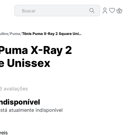
Buscar
lino
Puma
Tênis Puma X-Ray 2 Square Unissex
 Puma X-Ray 2
e Unissex
3
avaliações
ndisponível
stá atualmente indisponível
veis