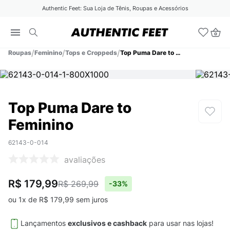
Authentic Feet: Sua Loja de Tênis, Roupas e Acessórios
Roupas
Feminino
Tops e Croppeds
Top Puma Dare to Feminino
Top Puma Dare to
Feminino
62143-0-014
avaliações
R$ 179,99
R$ 269,99
-
33%
ou
1
x de
R$
179
,
99
sem juros
Lançamentos
exclusivos e cashback
para usar nas lojas!