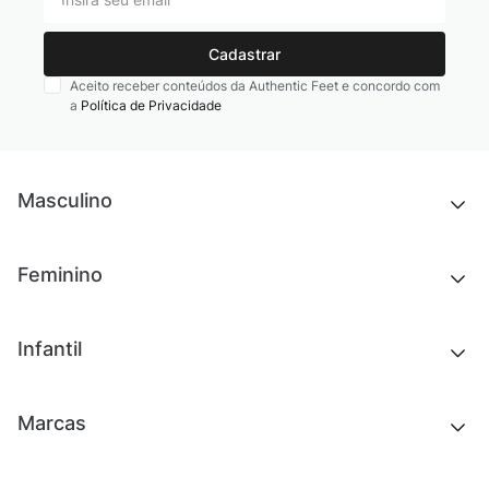
Cadastrar
Aceito receber conteúdos da Authentic Feet e concordo com
a
Política de Privacidade
Masculino
Novidades
Feminino
Chinelos e sandálias
Tênis
Outlet
Novidades
Infantil
Roupas
Chinelos e sandálias
Acessórios
Tênis
Outlet
Novidades
Marcas
Roupas
Roupas
Acessórios
Tênis