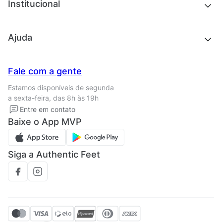
Chinelos e sandálias
Institucional
Acessórios
Outlet
Quem somos
Ajuda
Trabalhe conosco
Seja um franqueado
Nossas lojas
Central de Relacionamento
Fale com a gente
Termos de uso
Tipos de entrega
Estamos disponíveis de segunda
Política de privacidade
Formas de pagamento
a sexta-feira, das 8h às 19h
Solicite seus Dados
Solicite seus dados
Entre em contato
Regulamento CRM/ CASHBACK
Baixe o App MVP
Regulamento cupom
Siga a Authentic Feet