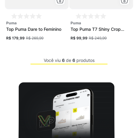
puma
puma
Top Puma Dare to Feminino
Top Puma T7 Shiny Crop
Feminino
R$ 179,99
R$ 269,99
R$ 99,99
R$ 249,99
Você viu
6
de
6
produtos