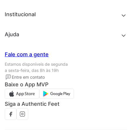
Acessórios
Tênis
Chinelos e sandálias
Institucional
Acessórios
Outlet
Quem somos
Ajuda
Trabalhe conosco
Seja um franqueado
Nossas lojas
Central de Relacionamento
Fale com a gente
Termos de uso
Tipos de entrega
Estamos disponíveis de segunda
Política de privacidade
Formas de pagamento
a sexta-feira, das 8h às 19h
Solicite seus Dados
Solicite seus dados
Entre em contato
Regulamento CRM/ CASHBACK
Baixe o App MVP
Regulamento cupom
Siga a Authentic Feet