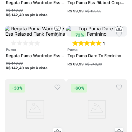
Regata Puma Wardrobe Ess
Top Puma Ess Ribbed Crop
Relaxed Tank Feminina
Feminino
R$ 149,99
R$ 99,99
R$ 129,99
R$ 142,49
no pix
à vista
-
72%
1
puma
puma
Regata Puma Wardrobe Ess
Top Puma Dare To Feminino
Relaxed Tank Feminina
R$ 149,99
R$ 69,99
R$ 249,99
R$ 142,49
no pix
à vista
-
33%
-
60%