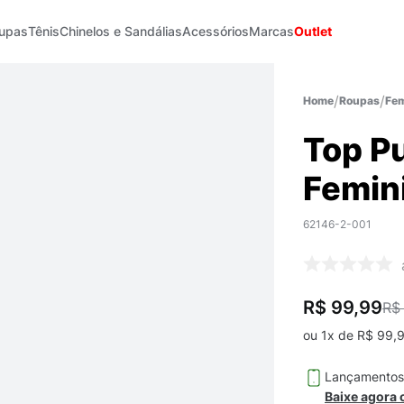
upas
Tênis
Chinelos e Sandálias
Acessórios
Marcas
Outlet
Roupas
Fem
Top P
Femin
62146-2-001
R$ 99,99
R$
ou
1
x de
R$
99
,
Lançamento
Baixe agora