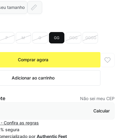
seu tamanho
P
M
G
GG
GGG
GGGG
Comprar agora
Adicionar ao carrinho
ete
Não sei meu CEP
Calcular
- Confira as regras
% segura
omercializado por
Authentic Feet