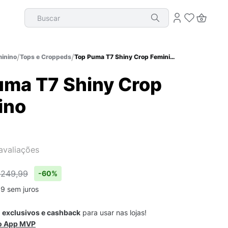
Buscar
inino
Tops e Croppeds
Top Puma T7 Shiny Crop Feminino
uma T7 Shiny Crop
ino
avaliações
 249,99
-
60%
99
sem juros
s
exclusivos e cashback
para usar nas lojas!
 o App MVP